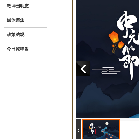
乾坤园动态
媒体聚焦
政策法规
今日乾坤园